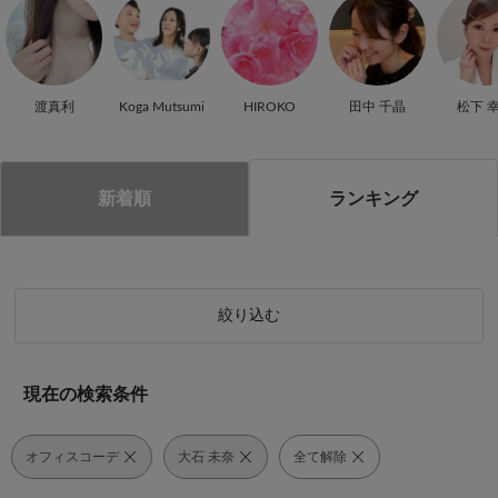
渡真利
Koga Mutsumi
HIROKO
田中 千晶
松下 
ランキング
新着順
絞り込む
現在の検索条件
オフィスコーデ
大石 未奈
全て解除