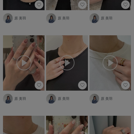
原 美羽
原 美羽
原 美羽
原 美羽
原 美羽
原 美羽