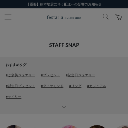
【重要】熊本地震に伴う配送への影響のお知らせ
STAFF SNAP
おすすめタグ
#ご褒美ジュエリー
#プレゼント
#記念日ジュエリー
#誕生日プレゼント
#ダイヤモンド
#リング
#カジュアル
#デイリー