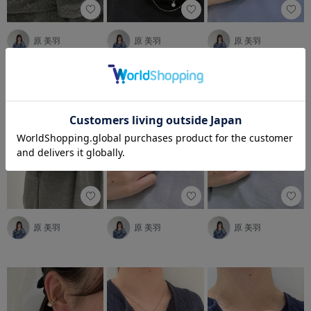
原 美羽
原 美羽
原 美羽
原 美羽
原 美羽
原 美羽