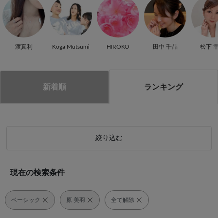
渡真利
Koga Mutsumi
HIROKO
田中 千晶
松下 
ランキング
新着順
絞り込む
現在の検索条件
ベーシック
原 美羽
全て解除