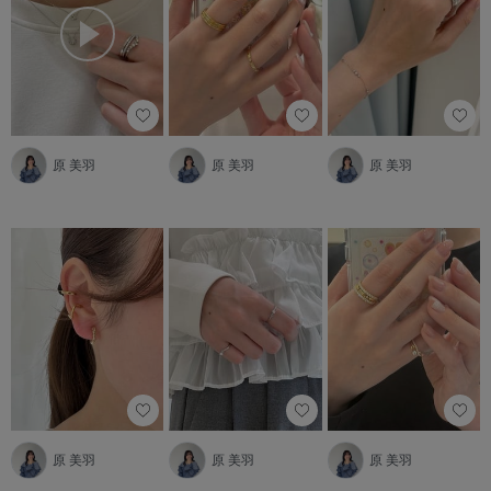
原 美羽
原 美羽
原 美羽
原 美羽
原 美羽
原 美羽