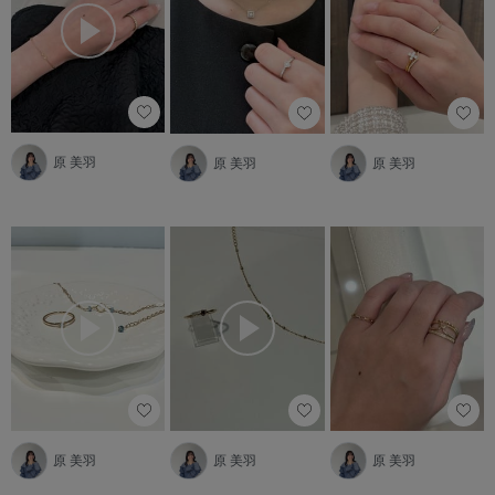
原 美羽
原 美羽
原 美羽
原 美羽
原 美羽
原 美羽