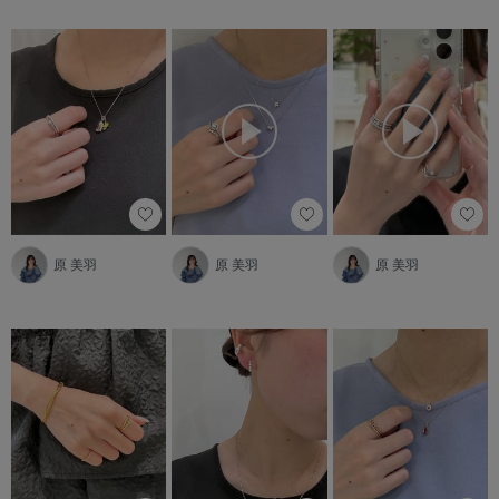
原 美羽
原 美羽
原 美羽