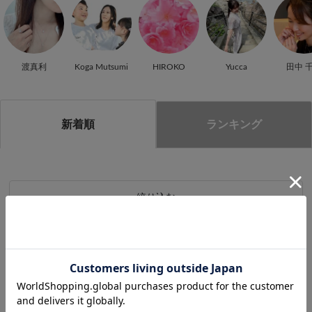
渡真利
Koga Mutsumi
HIROKO
Yucca
田中 
新着順
ランキング
絞り込む
現在の検索条件
20代
kusaka Rina
全て解除