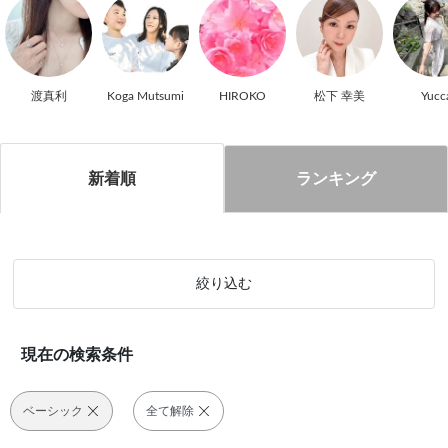
渡真利
Koga Mutsumi
HIROKO
松下 幸美
Yucc
新着順
ランキング
絞り込む
現在の検索条件
ベーシック
全て解除