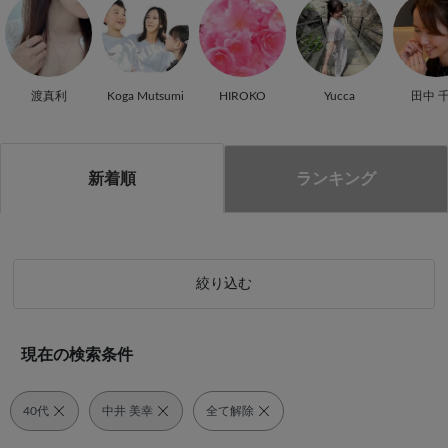
渡真利
Koga Mutsumi
HIROKO
Yucca
田中 
新着順
ランキング
絞り込む
現在の検索条件
40代
中井 美幸
全て解除