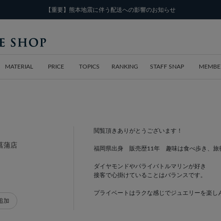
【重要】熊本地震に伴う配送への影響のお知らせ
MATERIAL
PRICE
TOPICS
RANKING
STAFF SNAP
MEMBE
閲覧頂きありがとうございます！
ュ菖蒲店
福岡県出身 販売歴11年 趣味は食べ歩き、旅
ダイヤモンドやパライバトルマリンが好き
接客で心掛けていることはバランスです。
プライベートはラクな感じでジュエリーを楽し
追加