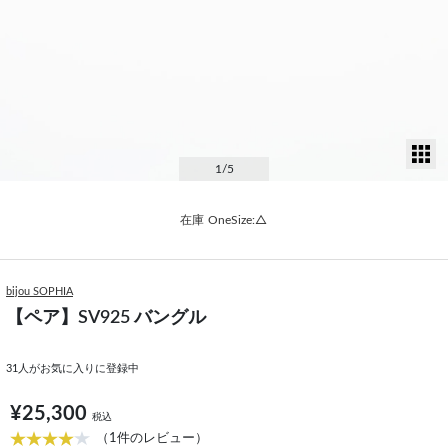
サ
1
/5
在庫
OneSize:△
bijou SOPHIA
【ペア】SV925 バングル
31
人がお気に入りに登録中
¥25,300
税込
（1件のレビュー）