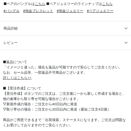
■ペアのバングルは
こちら
■ペアジュエリーのラインナップは
こちら
#バングル
#地金ブレスレット
#地金ジュエリー
#ペアジュエリー
商品詳細
レビュー
■返品について
「イメージと違った」場合も返品が可能ですので安心してご注文ください。
なお、セール品等、一部返品不可商品がございます。
詳しくはこちら>>
■【受注作成】について
【受注作成】ボタンでのご注文は、ご注文後に一から新しく作成する場合と、
他の倉庫から取り寄せ可能な場合がございます。
▽新規作成の場合：ご注文から40日以内に発送
▽取り寄せの場合：ご注文から20日以内に発送（最短ご注文4日後）
商品がご用意できるまで「出荷保留」ステータスになります。ご注文は問題な
くお受けしておりますのでご安心ください。