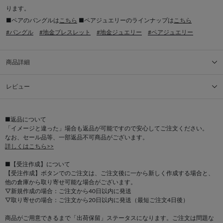
ります。
■ペアのバングルは
こちら
■ペアジュエリーのラインナップは
こちら
#バングル
#地金ブレスレット
#地金ジュエリー
#ペアジュエリー
商品詳細
レビュー
■返品について
「イメージと違った」場合も返品が可能ですので安心してご注文ください。
なお、セール品等、一部返品不可商品がございます。
詳しくはこちら>>
■【受注作成】について
【受注作成】ボタンでのご注文は、ご注文後に一から新しく作成する場合と、
他の倉庫から取り寄せ可能な場合がございます。
▽新規作成の場合：ご注文から40日以内に発送
▽取り寄せの場合：ご注文から20日以内に発送（最短ご注文4日後）
商品がご用意できるまで「出荷保留」ステータスになります。ご注文は問題な