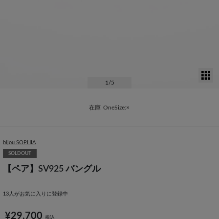
サ
1
/5
在庫
OneSize:×
bijou SOPHIA
SOLDOUT
【ペア】SV925 バングル
13
人がお気に入りに登録中
¥29,700
税込