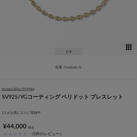
サ
1
/4
在庫
OneSize:△
festaria bijou SOPHIA
SV925/YGコーティング ペリドット ブレスレット
1
人がお気に入りに登録中
¥44,000
税込
（0件のレビュー）