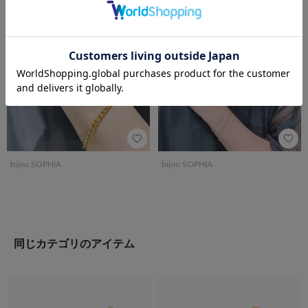
前の画像
次の
bijou SOPHIA
bijou SOPHIA
同じカテゴリのアイテム