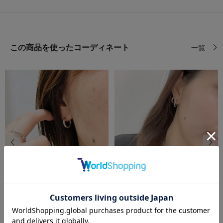
この商品を使ったコーディネート
一覧
前の画像
次の
bijou SOPHIA
festaria VOYAGE