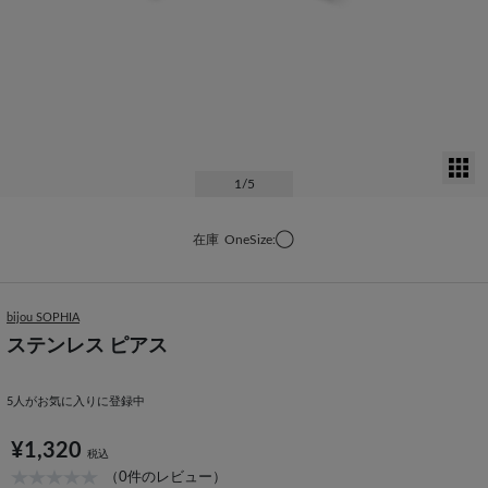
サ
1
/5
在庫
OneSize:◯
bijou SOPHIA
ステンレス ピアス
5
人がお気に入りに登録中
¥1,320
税込
（0件のレビュー）