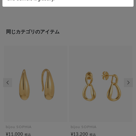
同じカテゴリのアイテム
前の画像
次の
bijou SOPHIA
bijou SOPHIA
¥11,000
¥13,200
税込
税込