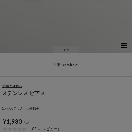
サ
1
/4
在庫
OneSize:△
bijou SOPHIA
ステンレス ピアス
2
人がお気に入りに登録中
¥1,980
税込
（0件のレビュー）