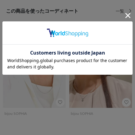
この商品を使ったコーディネート
一覧
前の画像
次の
bijou SOPHIA
bijou SOPHIA