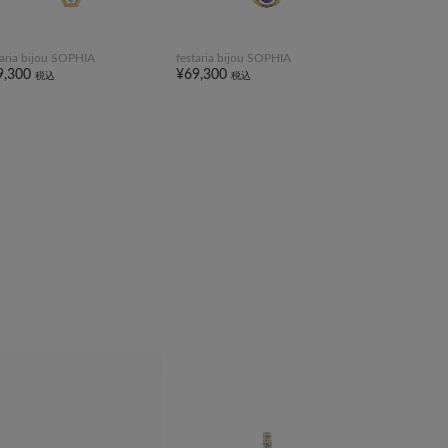
taria bijou SOPHIA
festaria bijou SOPHIA
9,300
¥69,300
税込
税込