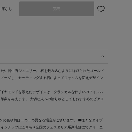
在庫なし
完売
たい誕生石ジュエリー。 石を包み込むように縁取られたゴールド
イメージし、セッティングする石によってフォルムを変えデザイン
ダイヤモンドを添えたデザインは、クラシカルな佇まいのフォルム
印象を与えます。 大切な人への贈り物としてもおすすめのピアス
ンの色や柄は一つ一つ異なる場合がございます。 ■様々なタイプ
ラインナップは
こちら
※全国のフェスタリア系列店舗にてクリーニ