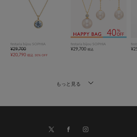
festaria bijou SOPHIA
festaria bijou SOPHIA
fes
¥29,700
¥29,700
¥2
税込
¥20,790
税込
30% OFF
もっと見る