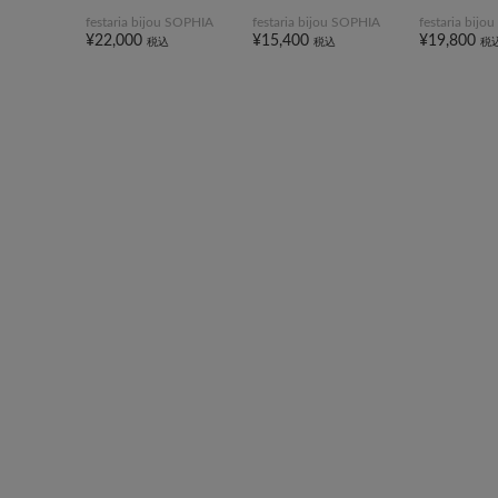
festaria bijou SOPHIA
festaria bijou SOPHIA
festaria bij
¥22,000
¥15,400
¥19,800
税込
税込
税