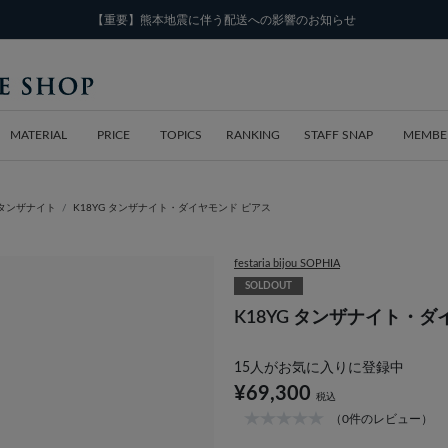
【重要】熊本地震に伴う配送への影響のお知らせ
MATERIAL
PRICE
TOPICS
RANKING
STAFF SNAP
MEMBE
タンザナイト
K18YG タンザナイト・ダイヤモンド ピアス
festaria bijou SOPHIA
SOLDOUT
K18YG タンザナイト・ダ
15
人がお気に入りに登録中
¥69,300
税込
（0件のレビュー）