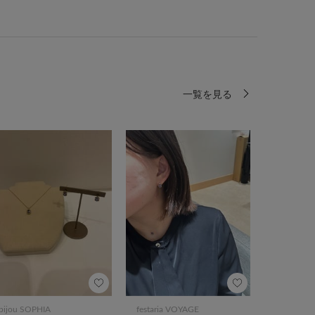
一覧を見る
bijou SOPHIA
festaria VOYAGE