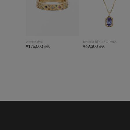
veretta 8va
festaria bijou SOPHIA
¥176,000
¥69,300
税込
税込