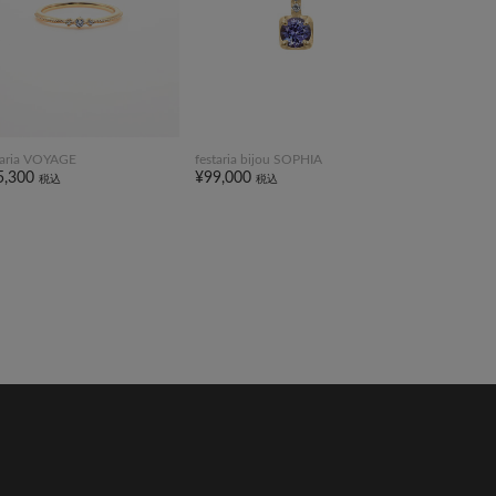
taria VOYAGE
festaria bijou SOPHIA
5,300
¥99,000
税込
税込