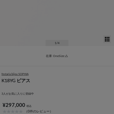
サ
1
/4
在庫
OneSize:△
festaria bijou SOPHIA
K18YG ピアス
3
人がお気に入りに登録中
¥297,000
税込
（0件のレビュー）