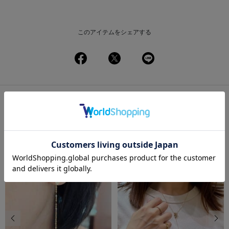
このアイテムをシェアする
この商品を使ったコーディネート
一覧
前の画像
次の