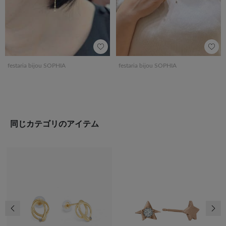
festaria bijou SOPHIA
festaria bijou SOPHIA
同じカテゴリのアイテム
前の画像
次の