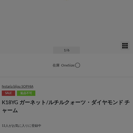
サ
1
/6
在庫
OneSize:◯
festaria bijou SOPHIA
SALE
返品不可
K18YG ガーネット/ルチルクォーツ・ダイヤモンド チ
ャーム
11
人がお気に入りに登録中