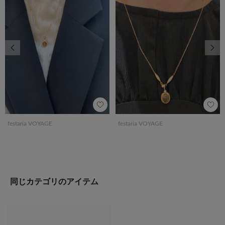
前の画像
次の
festaria VOYAGE
festaria VOYAGE
同じカテゴリのアイテム