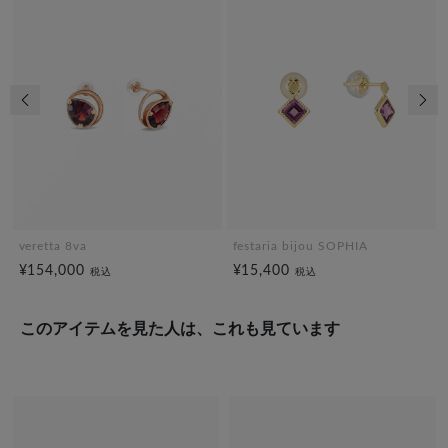
前の画像
次の
veretta 8va
festaria bijou SOPHIA
¥154,000
¥15,400
税込
税込
このアイテムを見た人は、これも見ています