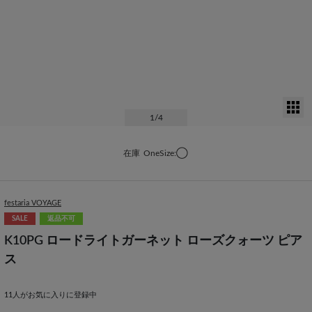
サ
1
/4
在庫
OneSize:◯
festaria VOYAGE
SALE
返品不可
K10PG ロードライトガーネット ローズクォーツ ピア
ス
11
人がお気に入りに登録中