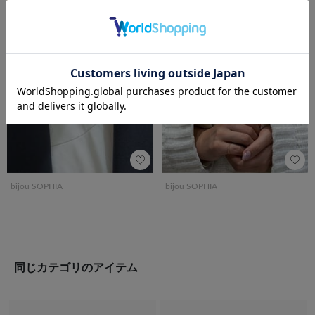
前の画像
次の
bijou SOPHIA
bijou SOPHIA
同じカテゴリのアイテム