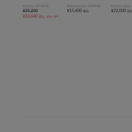
festaria VOYAGE
festaria bijou SOPHIA
festaria bij
¥35,200
¥15,400
¥22,000
税込
税
¥24,640
税込
30% OFF