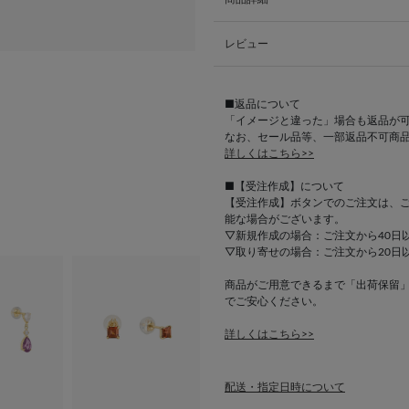
レビュー
■返品について
「イメージと違った」場合も返品が
なお、セール品等、一部返品不可商
詳しくはこちら>>
■【受注作成】について
【受注作成】ボタンでのご注文は、
能な場合がございます。
▽新規作成の場合：ご注文から40日
▽取り寄せの場合：ご注文から20日
商品がご用意できるまで「出荷保留
でご安心ください。
詳しくはこちら>>
配送・指定日時について