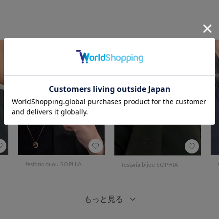
festaria bijou SOPHIA
festaria bijou SOPHIA
もっと見る