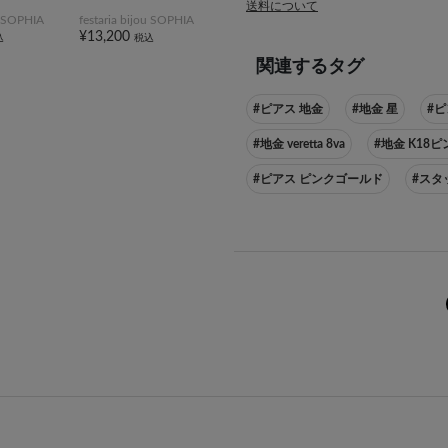
送料について
ou SOPHIA
festaria bijou SOPHIA
¥13,200
込
税込
関連するタグ
#ピアス 地金
#地金 星
#
#地金 veretta 8va
#地金 K18
#ピアス ピンクゴールド
#スタ