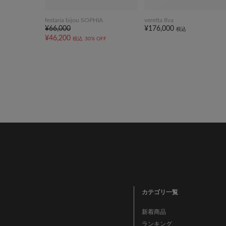
festaria bijou SOPHIA
veretta 8va
¥66,000
¥176,000
税込
¥46,200
税込
30% OFF
カテゴリ一覧
新着商品
ランキング