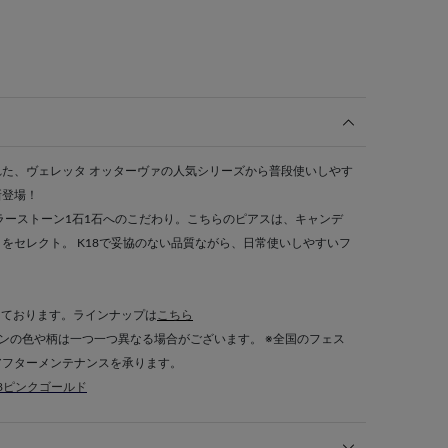
た、ヴェレッタ オッターヴァの人気シリーズから普段使いしやす
新登場！
ラーストーン1石1石へのこだわり。こちらのピアスは、キャンデ
をセレクト。 K18で妥協のない品質ながら、日常使いしやすいフ
しております。ラインナップは
こちら
ンの色や柄は一つ一つ異なる場合がございます。 ※全国のフェス
アフターメンテナンスを承ります。
18ピンクゴールド