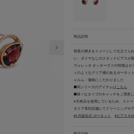
商品説明
次の画像
彗星の輝きをイメージして仕立てられ
い、ダイヤなしのスタッドピアスが
ヴェレッタ オッターヴァの特徴はカ
ィのようなクリア感のあるガーネット
ォルム・価格にこだわりました
■同シリーズのアイテムは
こちら
■様々なタイプのキャッチをご用意
※天然石を使用しているため、ストー
タリア系列店舗にてクリーニングや
#1月誕生石 ガーネット
#ピアス K
商品詳細