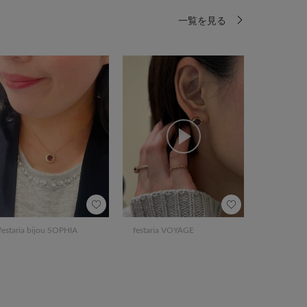
一覧を見る
festaria bijou SOPHIA
festaria VOYAGE