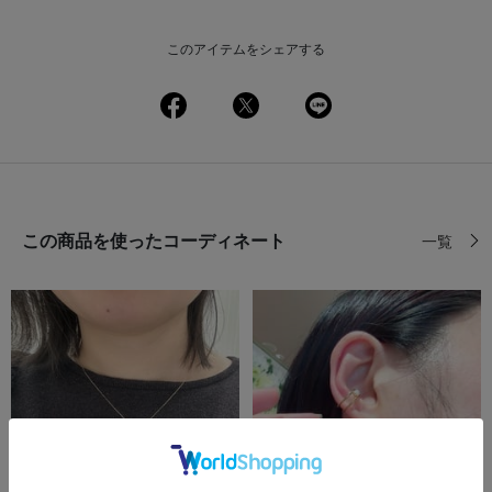
このアイテムをシェアする
この商品を使ったコーディネート
一覧
前の画像
次の