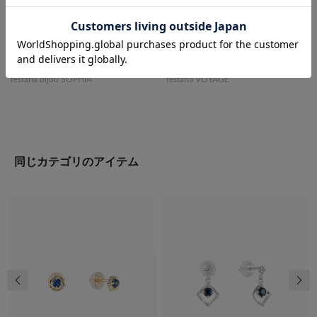
festaria bijou SOPHIA
festaria VOYAGE
同じカテゴリのアイテム
前の画像
次の