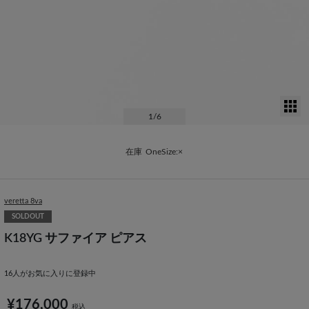
サ
1
/6
在庫
OneSize:×
veretta 8va
SOLDOUT
K18YG サファイア ピアス
16
人がお気に入りに登録中
¥176,000
税込