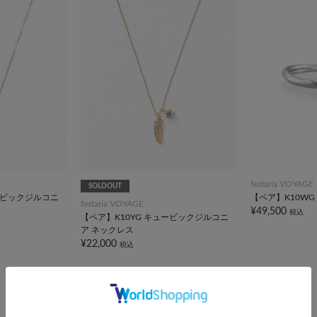
festaria VOYAGE
SOLDOUT
ービックジルコニ
【ペア】K10WG
festaria VOYAGE
¥49,500
税込
【ペア】K10YG キュービックジルコニ
ア ネックレス
¥22,000
税込