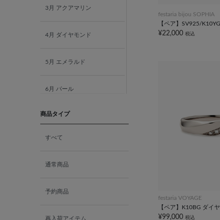
3月 アクアマリン
festaria bijou SOPHIA
【ペア】SV925/K10
¥22,000
税込
4月 ダイヤモンド
5月 エメラルド
6月 パール
商品タイプ
7月 ルビー
すべて
8月 ペリドット
通常商品
9月 サファイア
予約商品
10月 ピンクトルマリン
festaria VOYAGE
【ペア】K10BG ダイ
¥99,000
税込
再入荷アイテム