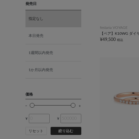
発売日
K18ホワイトゴールド
指定なし
K10ピンクゴールド
festaria VOYAGE
【ペア】K10WG ダイ
本日発売
K18ピンクゴールド
¥49,500
税込
1週間以内発売
1か月以内発売
価格
¥
¥
リセット
絞り込む