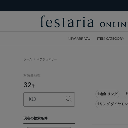
NEW ARRIVAL
ITEM CATEGORY
ホーム
ペアジュエリー
対象商品数
32
件
#地金 リング
#
#リング ダイヤモ
現在の検索条件