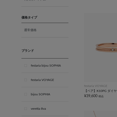
10月 オパール
11月 ブルートパーズ
価格タイプ
通常価格
12月 タンザナイト
ブライダル
ブランド
festaria bijou SOPHIA
festaria VOYAGE
festaria VOYAGE
【ペア】K10PG ダイ
bijou SOPHIA
¥39,600
税込
veretta 8va