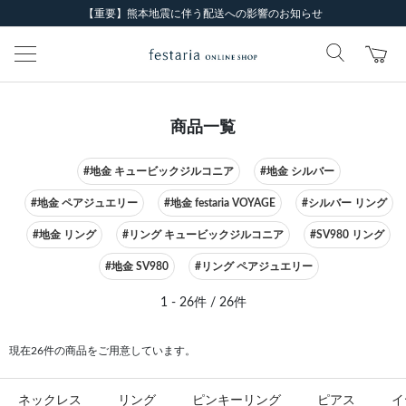
【重要】熊本地震に伴う配送への影響のお知らせ
商品一覧
#地金 キュービックジルコニア
#地金 シルバー
#地金 ペアジュエリー
#地金 festaria VOYAGE
#シルバー リング
#地金 リング
#リング キュービックジルコニア
#SV980 リング
#地金 SV980
#リング ペアジュエリー
1 - 26件 / 26件
現在26件の商品をご用意しています。
ネックレス
リング
ピンキーリング
ピアス
イ