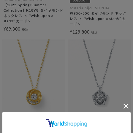
SOLDOUT
【2025 Spring/Summer
festaria bijou SOPHIA
Collection】K18YG ダイヤモンド
Pt950/850 ダイヤモンド ネック
ネックレス ＜ “Wish upon a
レス ＜ “Wish upon a star®” カ
star®” カード＞
ード＞
¥69,300
税込
¥129,800
税込
festaria bijou SOPHIA
festaria bijou SOPHIA
【2025 Spring/Summer
【2024 Autumn/Winter
Collection】K18YG ダイヤモンド
Limited】Pt950/850 ダイヤモン