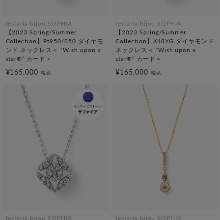
festaria bijou SOPHIA
festaria bijou SOPHIA
【2023 Spring/Summer
【2023 Spring/Summer
Collection】Pt950/850 ダイヤモ
Collection】K18YG ダイヤモンド
ンド ネックレス＜ “Wish upon a
ネックレス＜ “Wish upon a
star®” カード＞
star®” カード＞
¥165,000
¥165,000
税込
税込
festaria bijou SOPHIA
festaria bijou SOPHIA