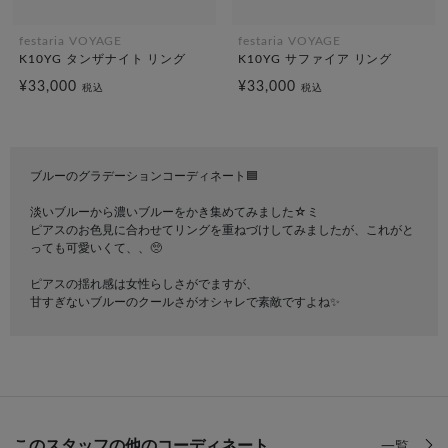
festaria VOYAGE
festaria VOYAGE
K10YG タンザナイト リング
K10YG サファイア リング
¥33,000
¥33,000
税込
税込
ブルーのグラデーションコーディネート🟦
淡いブルーから濃いブルーをかき集めてみました☆ミ
ピアスのお色見に合わせてリングを重ねづけしてみましたが、これがと
っても可愛いくて、、🥺
ピアスの揺れ感は女性らしさがでますが、
甘すぎないブルーのクールさがオシャレで素敵ですよね✨
このスタッフの他のコーディネート
一覧