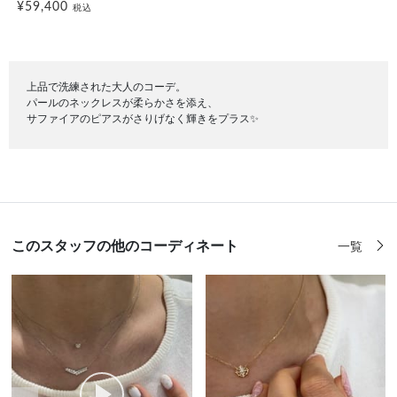
¥59,400
税込
上品で洗練された大人のコーデ。
パールのネックレスが柔らかさを添え、
サファイアのピアスがさりげなく輝きをプラス✨
このスタッフの他のコーディネート
一覧
前の画像
次の