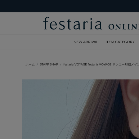
NEW ARRIVAL
ITEM CATEGORY
ホーム
STAFF SNAP
festaria VOYAGE festaria VOYAGE サンエー那覇メ