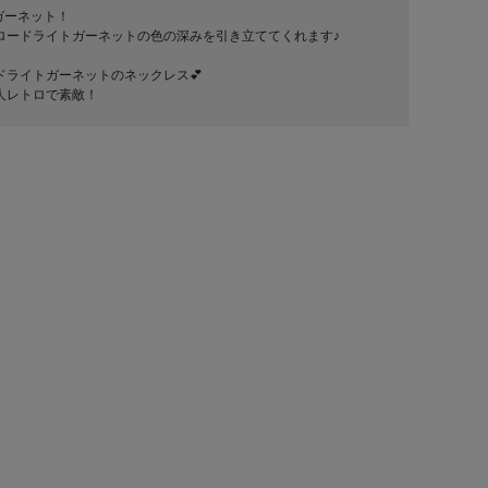
ガーネット！
ロードライトガーネットの色の深みを引き立ててくれます♪
ドライトガーネットのネックレス💕
人レトロで素敵！