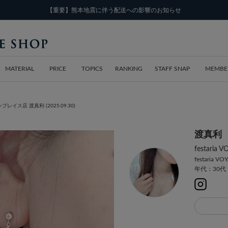
【重要】熊本地震に伴う配送への影響のお知らせ
MATERIAL
PRICE
TOPICS
RANKING
STAFF SNAP
MEMBE
インプレイス店 渡真利 (2025.09.30)
渡真利
festar
festaria VO
年代：30代