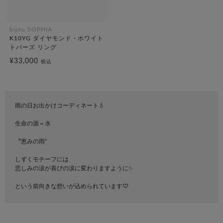
bijou SOPHIA
K10YG ダイヤモンド・ホワイト
トパーズ リング
¥33,000
税込
雨の日お出かけコーディネート💧
生命の源＝水
〝恵みの雨“
しずくモチーフには
悲しみの涙が喜びの涙に変わりますように✨
という前向きな想いが込められています♡