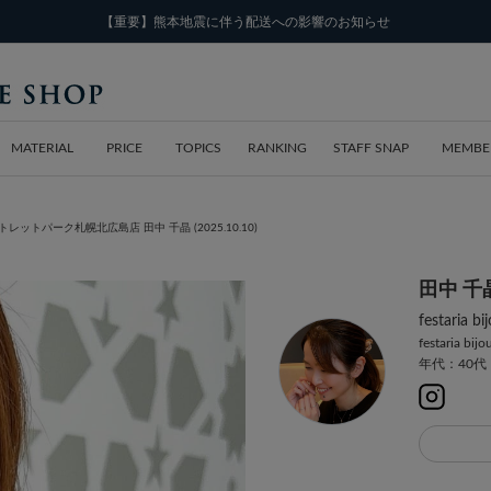
【重要】熊本地震に伴う配送への影響のお知らせ
MATERIAL
PRICE
TOPICS
RANKING
STAFF SNAP
MEMBE
HIA 三井アウトレットパーク札幌北広島店 田中 千晶 (2025.10.10)
田中 千
festar
festaria bij
年代：40代