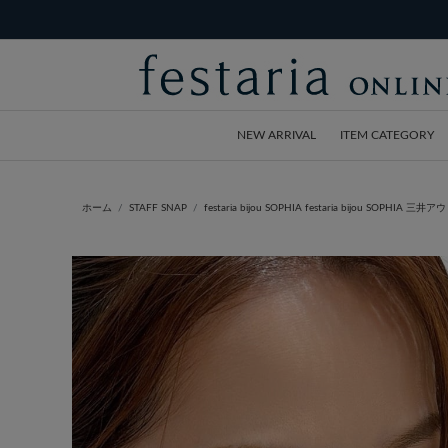
NEW ARRIVAL
ITEM CATEGORY
ホーム
STAFF SNAP
festaria bijou SOPHIA festaria bijou SOP