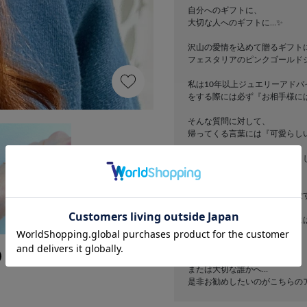
自分へのギフトに、
大切な人へのギフトに…✨
沢山の愛情を込めて贈るギフト
フェスタリアのピンクゴールド
私は10年以上ジュエリーアド
をする際には必ず『お相手様に
そんな質問に対して、
帰ってくる言葉には『可愛らし
そんな時に感じるのは『可愛ら
ちの深さです。
自分を愛するように、誰かを愛
ピンクゴールドのジュエリーに
そんな深い想いを感じます。
頑張っている自分自身へ
または大切な誰かへ…
是非お勧めしたいのがこちらの