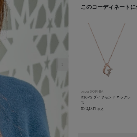
このコーディネートに
次の画像
bijou SOPHIA
K10PG ダイヤモンド ネックレ
ス
¥20,001
税込