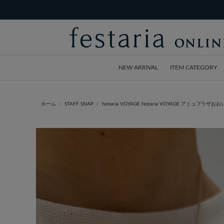
NEW ARRIVAL
ITEM CATEGORY
ホーム
STAFF SNAP
festaria VOYAGE festaria VOYAGE アミュプラザお