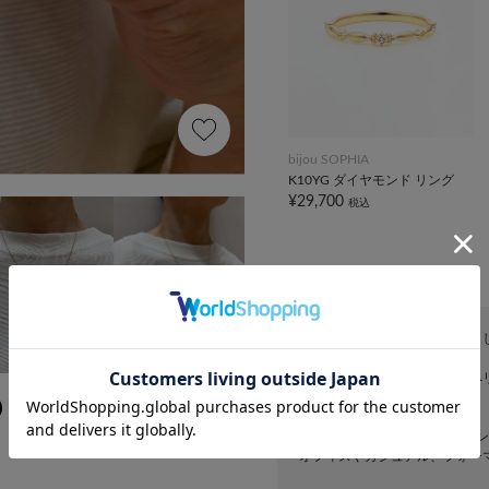
bijou SOPHIA
K10YG ダイヤモンド リング
¥29,700
税込
ペリドットのチャームが可愛ら
イテム
瑞々しいカボションカットのペ
ゆったりとした50cmのチェー
オフィスやカジュアル、フォー