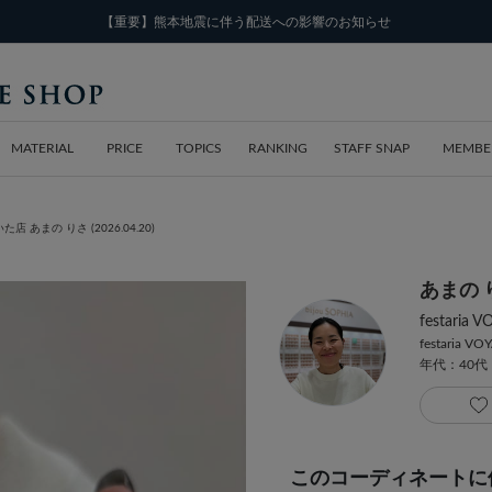
【重要】熊本地震に伴う配送への影響のお知らせ
MATERIAL
PRICE
TOPICS
RANKING
STAFF SNAP
MEMBE
おいた店 あまの りさ (2026.04.20)
あまの 
festar
festaria VO
年代：40代
このコーディネートに