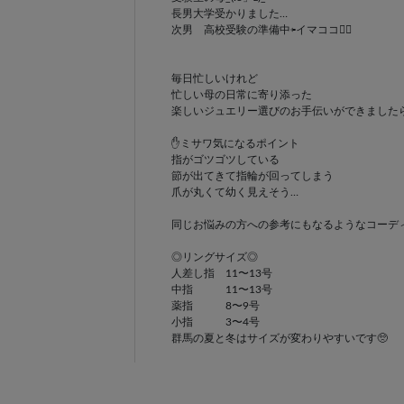
長男大学受かりました…
次男 高校受験の準備中⇦イマココ🏃‍♀️
毎日忙しいけれど
忙しい母の日常に寄り添った
楽しいジュエリー選びのお手伝いができましたら
✋ミサワ気になるポイント
指がゴツゴツしている
節が出てきて指輪が回ってしまう
爪が丸くて幼く見えそう…
同じお悩みの方への参考にもなるようなコーデ
◎リングサイズ◎
人差し指 11〜13号
中指 11〜13号
薬指 8〜9号
小指 3〜4号
群馬の夏と冬はサイズが変わりやすいです🥺