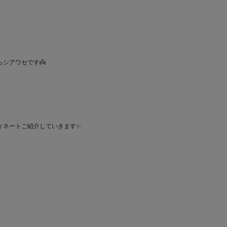
シアワセです👼
ィネートご紹介していきます✨