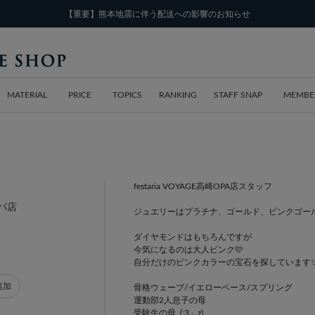
【重要】熊本地震に伴う配送への影響のお知らせ
MATERIAL
PRICE
TOPICS
RANKING
STAFF SNAP
MEMBE
festaria VOYAGE高崎OPA店スタッフ
ーパ店
ジュエリーはプラチナ、ゴールド、ピンクゴール
ダイヤモンドはもちろんですが
今気になるのは大人ピンク🩷
自分だけのピンクカラーの宝石を探しています
追加
骨格ウェーブ/イエローベース/スプリング
運動部2人息子の母
受験生の母_(:3」z)_