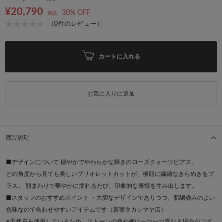
¥20,790
30% OFF
税込
（0件のレビュー）
カートに入れる
お気に入りに追加
商品説明
■デザインについて 穏やかでやわらかな輝きのローズクォーツピアス。
どの角度から見ても美しいブリオレットカットが、横顔に繊細なきらめきをプ
ラス。 顔まわりで華やかに揺れるたび、印象的な表情を生み出します。
■スタッフのおすすめポイント ・大胆なデザインでありつつ、肌馴染みのよい
色味なので合わせやすいアイテムです（新宿タカシマヤ店）
※天然石を使用しているため、ストーンの色や柄は一つ一つ異なる場合がござ