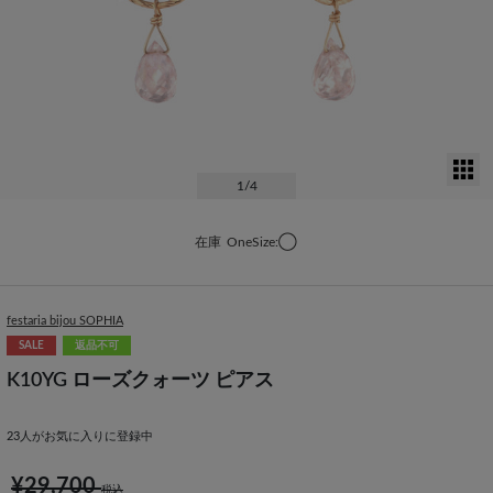
サ
1
/4
在庫
OneSize:◯
festaria bijou SOPHIA
SALE
返品不可
K10YG ローズクォーツ ピアス
23
人がお気に入りに登録中
¥29,700
税込