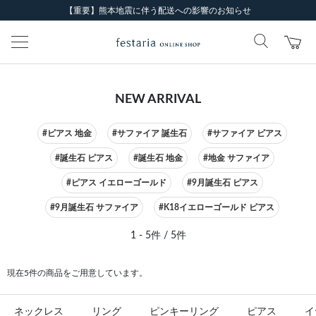
【重要】熊本地震に伴う配送への影響のお知らせ
NEW ARRIVAL
#ピアス 地金
#サファイア 誕生石
#サファイア ピアス
#誕生石 ピアス
#誕生石 地金
#地金 サファイア
#ピアス イエローゴールド
#9月誕生石 ピアス
#9月誕生石 サファイア
#K18イエローゴールド ピアス
1 - 5件 / 5件
現在5件の商品をご用意しています。
ネックレス
リング
ピンキーリング
ピアス
イ