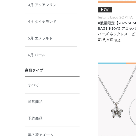
3月 アクアマリン
NEW
festaria bijou SOPHIA
4月 ダイヤモンド
※数量限定【2026 SUMM
BAG】K10YG アコ
パーズ ネックレス・ピ
5月 エメラルド
¥29,700
税込
6月 パール
商品タイプ
7月 ルビー
すべて
8月 ペリドット
通常商品
9月 サファイア
予約商品
10月 ピンクトルマリン
再入荷アイテム