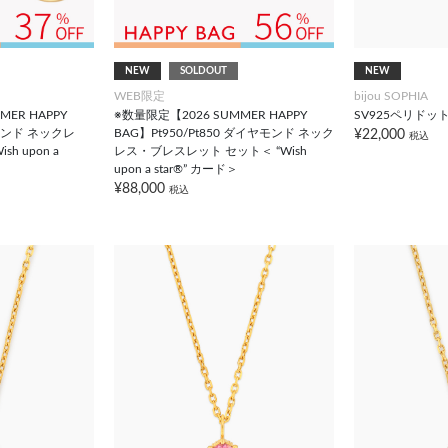
NEW
SOLDOUT
NEW
WEB限定
bijou SOPHIA
ER HAPPY
※数量限定【2026 SUMMER HAPPY
SV925ペリドッ
モンド ネックレ
BAG】Pt950/Pt850 ダイヤモンド ネック
¥22,000
税込
h upon a
レス・ブレスレット セット＜ “Wish
upon a star®” カード＞
¥88,000
税込