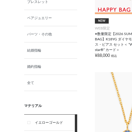
ブレスレット
ペアジュエリー
NEW
WEB限定
※数量限定【2026 SUMM
パーツ・その他
BAG】K18YG ダイヤ
ス・ピアス セット＜ “Wis
star®” カード＞
結婚指輪
¥88,000
税込
婚約指輪
全て
マテリアル
イエローゴールド