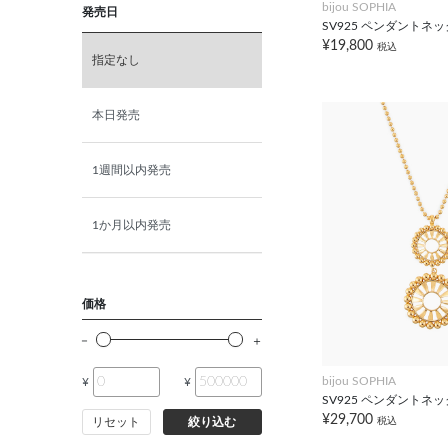
bijou SOPHIA
発売日
K18ホワイトゴールド
SV925 ペンダントネ
¥19,800
税込
指定なし
K10ピンクゴールド
本日発売
K18ピンクゴールド
1週間以内発売
1か月以内発売
価格
bijou SOPHIA
¥
¥
SV925 ペンダントネ
¥29,700
税込
リセット
絞り込む