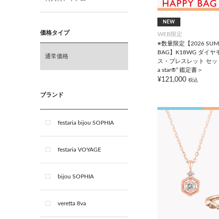
10月 オパール
NEW
11月 ブルートパーズ
価格タイプ
WEB限定
※数量限定【2026 SUMM
BAG】K18WG ダイ
通常価格
12月 タンザナイト
ス・ブレスレット セット＜ 
a star®” 鑑定書＞
¥121,000
税込
ブライダル
ブランド
festaria bijou SOPHIA
festaria VOYAGE
bijou SOPHIA
veretta 8va