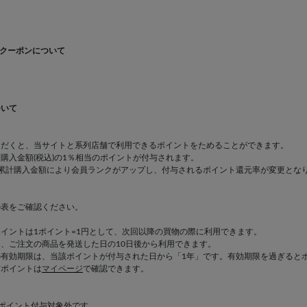
クーポンについて
ついて
ただくと、当サイトと系列店舗で利用できるポイントをためることができます。
購入金額(税込)の1％相当のポイントが付与されます。
の累計購入金額により会員ランクがアップし、付与されるポイント還元率が変更とな
の表をご確認ください。
イントは1ポイント=1円として、次回以降の買物の際に利用できます。
、ご注文の商品を発送した日の10日後から利用できます。
の有効期限は、当該ポイントが付与された日から「1年」です。有効期限を過ぎると
有ポイントは
マイページ
で確認できます。
ポイント付与対象外です。