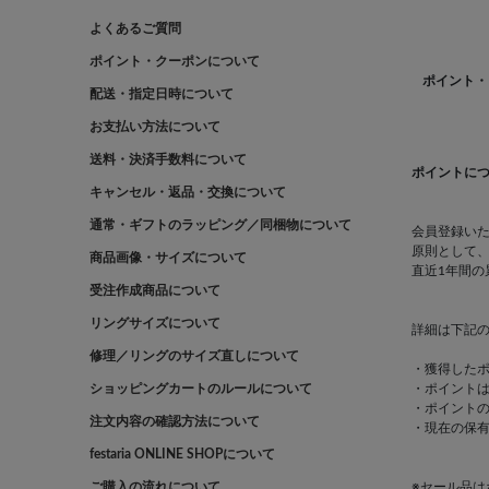
よくあるご質問
ポイント・クーポンについて
ポイント・
配送・指定日時について
お支払い方法について
送料・決済手数料について
ポイントに
キャンセル・返品・交換について
通常・ギフトのラッピング／同梱物について
会員登録い
原則として、
商品画像・サイズについて
直近1年間
受注作成商品について
リングサイズについて
詳細は下記
修理／リングのサイズ直しについて
・獲得したポ
ショッピングカートのルールについて
・ポイントは
・ポイント
注文内容の確認方法について
・現在の保
festaria ONLINE SHOPについて
ご購入の流れについて
※セール品は