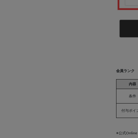
会員ランク
内容
条件
付与ポイ
※公式Onl