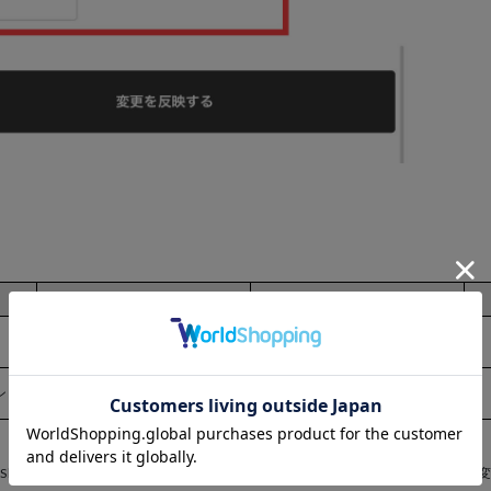
ダイヤモンド
プラチナ
累計お買い上げ金額
累計お買い上げ金額
100万円（税込）以上
50万円（税込）以上
お買い上げ金額（税込）の
お買い上げ金額（税込）の
ント
5％のポイント付与
3％のポイント付与
ine Shopおよび系列店舗での直近１年間の累計お買い上げ金額に応じて、ステージが