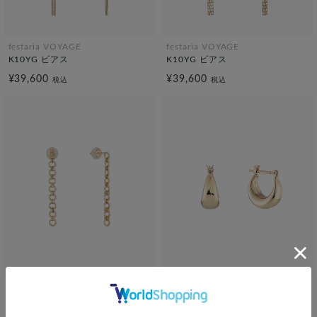
festaria VOYAGE
festaria VOYAGE
K10YG ピアス
K10YG ピアス
¥39,600
¥39,600
税込
税込
festaria VOYAGE
SOLDOUT
K10YG ピアス
festaria VOYAGE