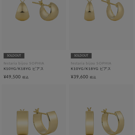
SOLDOUT
SOLDOUT
festaria bijou SOPHIA
festaria bijou SOPHIA
K10YG/K18YG ピアス
K10YG/K18YG ピアス
¥49,500
¥39,600
税込
税込