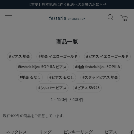
【重要】熊本地震に伴う配送への影響のお知らせ
商品一覧
#ピアス 地金
#地金 イエローゴールド
#ピアス イエローゴールド
#festaria bijou SOPHIA ピアス
#地金 festaria bijou SOPHIA
#地金 石なし
#ピアス 石なし
#スタッドピアス 地金
#シルバー ピアス
#ピアス SV925
1 - 120件 / 400件
現在400件の商品をご用意しています。
ネックレス
リング
ピンキーリング
ピアス
イ