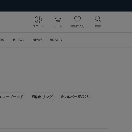
ログイン
カート
お気に入り
検索
RS
BRIDAL
NEWS
BRAND
イエローゴールド
#地金 リング
#シルバー SV925