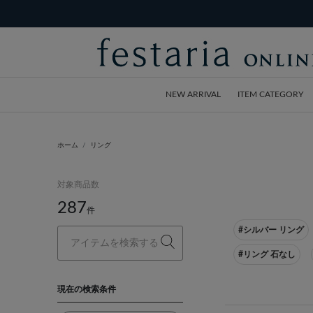
NEW ARRIVAL
ITEM CATEGORY
ホーム
リング
対象商品数
287
件
#シルバー リング
#リング 石なし
現在の検索条件