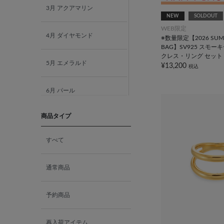
3月 アクアマリン
NEW
SOLDOUT
WEB限定
4月 ダイヤモンド
※数量限定【2026 SUMM
BAG】SV925 スモー
クレス・リング セット
5月 エメラルド
¥13,200
税込
6月 パール
商品タイプ
7月 ルビー
すべて
8月 ペリドット
通常商品
9月 サファイア
予約商品
10月 ピンクトルマリン
再入荷アイテム