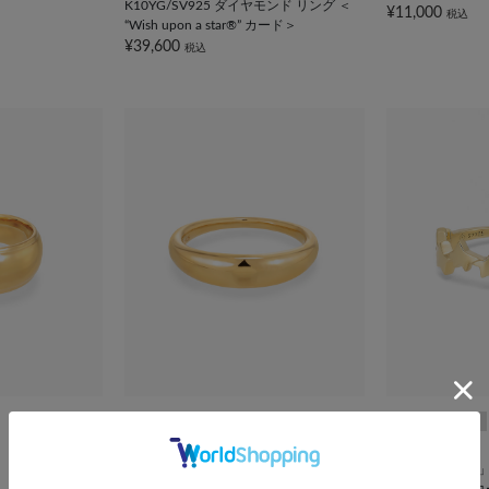
K10YG/SV925 ダイヤモンド リング ＜
¥11,000
税込
“Wish upon a star®” カード＞
¥39,600
税込
bijou SOPHIA
オンライン限定
SV925 リング
WEB限定
¥11,000
税込
「星の王子さま
SV925/K18Y