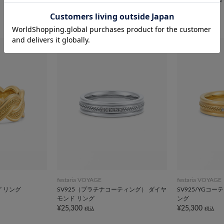
¥25,300
税込
festaria VOYAGE
festaria VOYAGE
グ リング
SV925（プラチナコーティング） ダイヤ
SV925/YGコ
モンド リング
ング
¥25,300
¥25,300
税込
税込