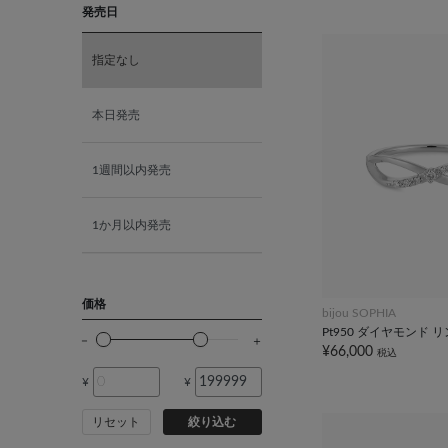
発売日
K18ホワイトゴールド
指定なし
K10ピンクゴールド
本日発売
K18ピンクゴールド
1週間以内発売
1か月以内発売
価格
bijou SOPHIA
Pt950 ダイヤモンド 
¥66,000
税込
¥
¥
リセット
絞り込む