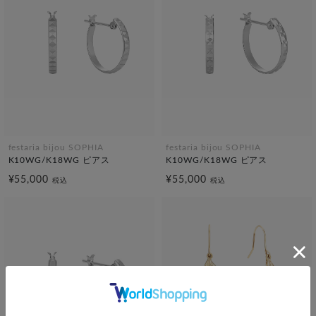
festaria bijou SOPHIA
festaria bijou SOPHIA
K10WG/K18WG ピアス
K10WG/K18WG ピアス
¥55,000
¥55,000
税込
税込