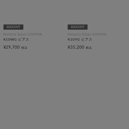
SOLDOUT
SOLDOUT
festaria bijou SOPHIA
festaria bijou SOPHIA
K10WG ピアス
K10YG ピアス
¥29,700
¥35,200
税込
税込