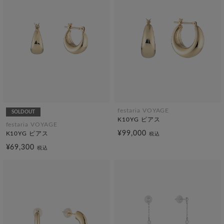
festaria VOYAGE
SOLDOUT
K10YG ピアス
festaria VOYAGE
¥99,000
K10YG ピアス
税込
¥69,300
税込